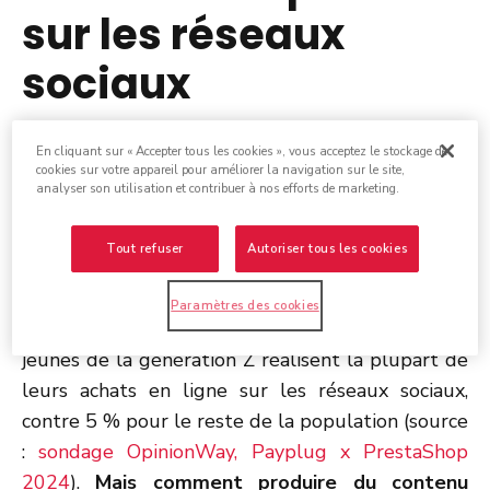
sur les réseaux
sociaux
Communiquer sur les enseignes et leurs
En cliquant sur « Accepter tous les cookies », vous acceptez le stockage de
cookies sur votre appareil pour améliorer la navigation sur le site,
promotions sur les réseaux sociaux devient
analyser son utilisation et contribuer à nos efforts de marketing.
indispensable
pour toucher une large cible… Et
surtout les plus jeunes ! Pour preuve : 72 % des
Tout refuser
Autoriser tous les cookies
utilisateurs sur TikTok ont moins de 24 ans
(source : BDM). De plus, c’est une véritable
Paramètres des cookies
opportunité de conversion puisque 13 % des
jeunes de la génération Z réalisent la plupart de
leurs achats en ligne sur les réseaux sociaux,
contre 5 % pour le reste de la population (source
:
sondage OpinionWay, Payplug x PrestaShop
2024
).
Mais comment produire du contenu