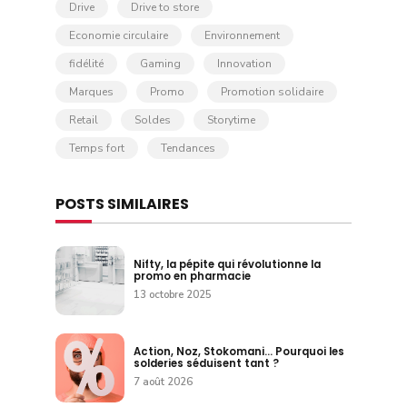
Drive
Drive to store
Economie circulaire
Environnement
fidélité
Gaming
Innovation
Marques
Promo
Promotion solidaire
Retail
Soldes
Storytime
Temps fort
Tendances
POSTS SIMILAIRES
Nifty, la pépite qui révolutionne la
promo en pharmacie
13 octobre 2025
Action, Noz, Stokomani… Pourquoi les
solderies séduisent tant ?
7 août 2026