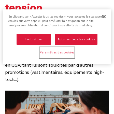
tension
En cliquant sur « Accepter tous les cookies », vous acceptez le stockage de
cookies sur votre appareil pour améliorer la navigation sur le site,
Historiquement, le mois de janvier est une
analyser son utilisation et contribuer à nos efforts de marketing.
période où
les consommateurs recherchent
davantage de bons plans
et de raisons pour
Tout refuser
Autoriser tous les cookies
consommer car l’élan des achats festifs est
derrière eux. C’est aussi un mois de soldes, où les
Paramètres des cookies
consommateurs sont moins attentifs aux offres
en GSA tant ils sont sollicités par d’autres
promotions (vestimentaires, équipements high-
tech…).