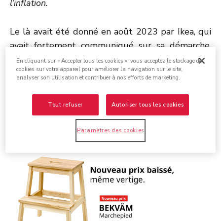
l'inflation.
Le là avait été donné en août 2023 par Ikea, qui
avait fortement communiqué sur sa démarche,
annonçant des
prix en diminution sur plus de
En cliquant sur « Accepter tous les cookies », vous acceptez le stockage de
cookies sur votre appareil pour améliorer la navigation sur le site,
100 de ses produits
(meubles et accessoires) les
analyser son utilisation et contribuer à nos efforts de marketing.
plus populaires. L'enseigne persiste et signe
cette année, annonçant
un investissement prévu
Tout refuser
Autoriser tous les cookies
de 100 millions d’euros dans la baisse de prix.
Paramètres des cookies