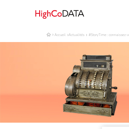
Accueil
Actualités
#StoryTime : connaissez-vo