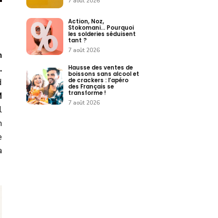
7 août 2026
Action, Noz,
Stokomani… Pourquoi
les solderies séduisent
tant ?
7 août 2026
n
.
Hausse des ventes de
boissons sans alcool et
de crackers : l’apéro
d
des Français se
transforme !
M
7 août 2026
l
n
e
à