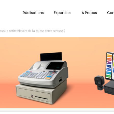
Réalisations
Expertises
À Propos
Con
us la petite histoire de la caisse enregistreuse ?