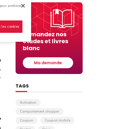
 pour améliorer
 les cookies
Demandez nos
études et livres
blanc
e
Ma demande
,
.
TAGS
Activation
Comportement shopper
?
Coupon
Coupon mobile
»