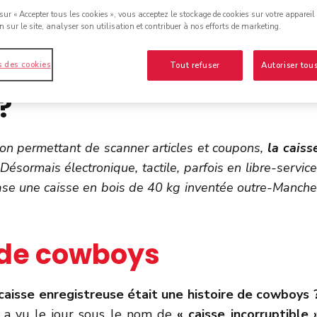
sur « Accepter tous les cookies », vous acceptez le stockage de cookies sur votre appareil
n sur le site, analyser son utilisation et contribuer à nos efforts de marketing.
connaissez-vous la
 de la caisse
 des cookies
Tout refuser
Autoriser tous
?
ion permettant de scanner articles et coupons,
la caiss
Désormais électronique, tactile, parfois en libre-service
 base une caisse en bois de 40 kg inventée outre-Manche
de cowboys
 caisse enregistreuse était une histoire de cowboys 
 a vu le jour sous le nom de
« caisse incorruptible 