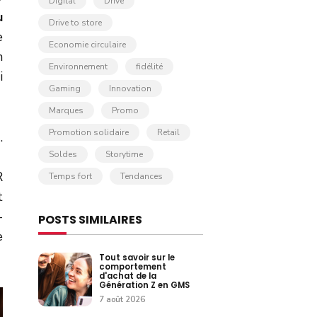
Digital
Drive
u
Drive to store
e
Economie circulaire
n
Environnement
fidélité
i
Gaming
Innovation
Marques
Promo
Promotion solidaire
Retail
.
Soldes
Storytime
R
Temps fort
Tendances
t
-
POSTS SIMILAIRES
e
Tout savoir sur le
comportement
d'achat de la
Génération Z en GMS
7 août 2026