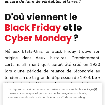
encore de faire de véritables affaires ?
D'où viennent le
Black Friday
et le
Cyber Monday
?
Né aux Etats-Unis, le Black Friday trouve son
origine dans deux histoires. Premièrement,
certains affirment qu’il aurait été créé en 1930
lors d’une période de relance de l’économie au
lendemain de la grande dépression de 1929.
Le «
black » ferait référence à la couleur de l’encre
En cliquant sur « Accepter tous les cookies », vous acceptez le stockage de
utilisée par les marchands pour noter leurs
cookies sur votre appareil pour améliorer la navigation sur le site,
bénéfices contrairement à la couleur rouge
analyser son utilisation et contribuer à nos efforts de marketing.
utilisée pour les pertes.