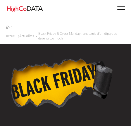
Black Friday & Cyber Monday : anatomie d’un diptyque
Accueil
Actualités
devenu too much