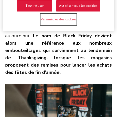
Tout refuser
Autoriser tous les cookies
Mais il faut attendre les années 1960 pour voir
Paramètres des cookies
éclore le concept de Black Friday comme la
journée de promotions que nous connaissons
aujourd’hui.
Le nom de Black Friday devient
alors une référence aux nombreux
embouteillages qui surviennent au lendemain
de Thanksgiving, lorsque les magasins
proposent des remises pour lancer les achats
des fêtes de fin d’année.