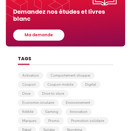
Demandez nos études et livres
blanc
Ma demande
TAGS
Activation
Comportement shopper
Coupon
Coupon mobile
Digital
Drive
Drive to store
Economie circulaire
Environnement
fidélité
Gaming
Innovation
Marques
Promo
Promotion solidaire
Retail
Soldes
Storytime